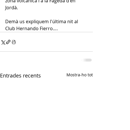
zona volcànica i a la Fageda d'en 
Jordà.
Demà us expliquem l'última nit al 
Club Hernando Fierro….
Entrades recents
Mostra-ho tot