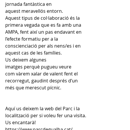
jornada fantàstica en 
aquest meravellós entorn. 
Aquest tipus de col·laboració és la 
primera vegada que es fa amb una 
AMPA, fent així un pas endavant en 
l’efecte formatiu per a la 
conscienciació per als nens/es i en 
aquest cas de les famílies. 
Us deixem algunes 
imatges perquè pugueu veure 
com vàrem xalar de valent fent el 
recorregut, gaudint després d’un 
més que merescut pícnic. 
Aquí us deixem la web del Parc i la 
localització per si voleu fer una visita. 
Us encantarà! 
https://www.parcdegualba.cat/