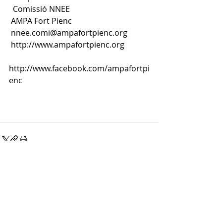
  Comissió NNEE
 AMPA Fort Pienc
nnee.comi@ampafortpienc.org
http://www.ampafortpienc.org
http://www.facebook.com/ampafortpi
enc
Entrades recents
Mostra-ho tot