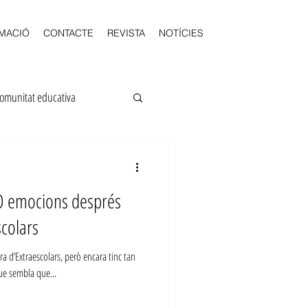
MACIÓ
CONTACTE
REVISTA
NOTÍCIES
omunitat educativa
olars
Fem Escola
O emocions després
LOMQUE
Junta
scolars
a d’Extraescolars, però encara tinc tan
que sembla que...