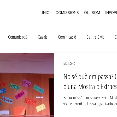
INICI
COMISSIONS
QUI SOM
INFOR
Comunicació
Casals
Cominicació
Centre Civic
C
ació
Diverjoc
Delegats
Concurs
Festa
Extraesc
Jul 21, 2019
No sé què em passa? 
General
Inscripcions
Inscripcions
Instagram
LOMQE
d’una Mostra d’Extrae
Fa poc més d’un mes que va ser la Mostr
Loteria
Qualitat Ensenyament
vívid el record de la seva organització, 