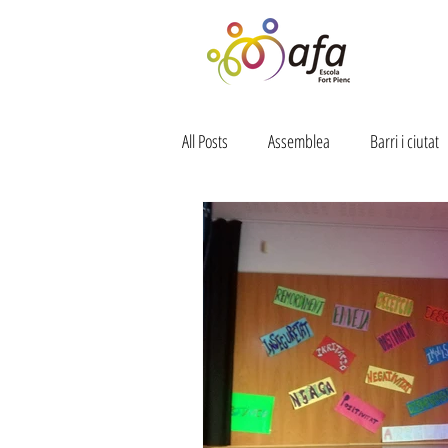
All Posts
Assemblea
Barri i ciutat
Colònies
Diverjoc
Dinamitz
Formació
Infraestructures
LOMCE
NNEE
Menjador