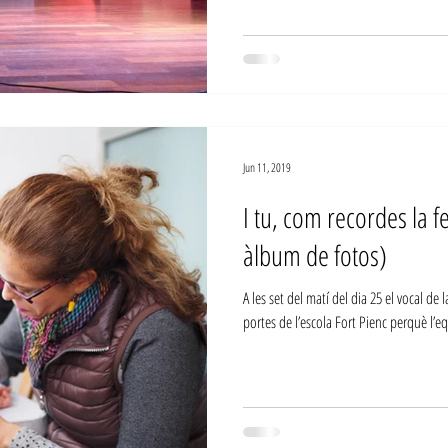
Jun 11, 2019
I tu, com recordes la fe
àlbum de fotos)
A les set del matí del dia 25 el vocal de
portes de l’escola Fort Pienc perquè l’eq