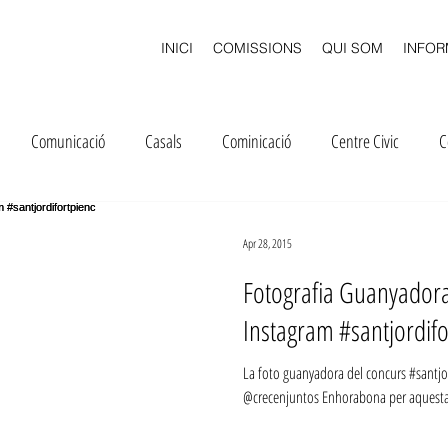
INICI
COMISSIONS
QUI SOM
INFOR
Comunicació
Casals
Cominicació
Centre Civic
C
ació
Diverjoc
Delegats
Concurs
Festa
Extraesc
Apr 28, 2015
Fotografia Guanyadora
General
Inscripcions
Inscripcions
Instagram
LOMQE
Instagram #santjordifo
La foto guanyadora del concurs #santjor
Loteria
Qualitat Ensenyament
@crecenjuntos Enhorabona per aquesta f