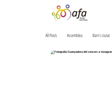
All Posts
Assemblea
Barri i ciutat
Colònies
Diverjoc
Dinamitz
Formació
Infraestructures
LOMCE
NNEE
Menjador