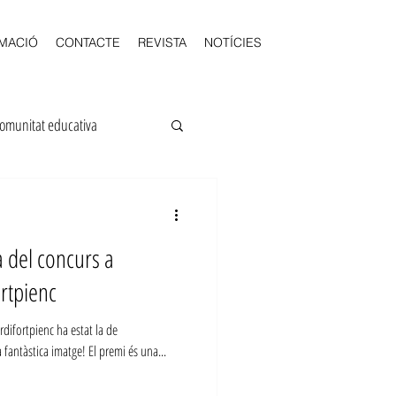
MACIÓ
CONTACTE
REVISTA
NOTÍCIES
omunitat educativa
olars
Fem Escola
 del concurs a
LOMQUE
Junta
rtpienc
difortpienc ha estat la de
antàstica imatge! El premi és una...