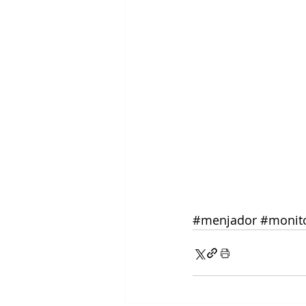
#menjador
#monit