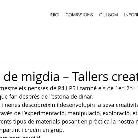
INICI
COMISSIONS
QUI SOM
INFOR
s de migdia – Tallers crea
mestre els nens/es de P4 i P5 i també els de 1er, 2n i
que fan després de l’estona de dinar.
 nenes descobreixin i desenvolupin la seva creativitat 
ravés de l’experimentació, manipulació, exploració, e
nts tipus de materials posant en pràctica la nostra mo
partint i creem en grup.