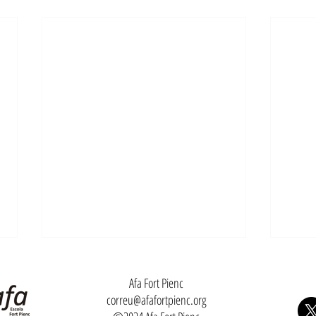
Afa Fort Pienc
correu@afafortpienc.org