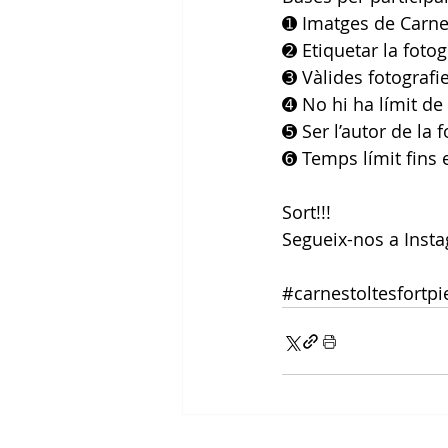
➊ Imatges de Carne
➋ Etiquetar la foto
➌ Vàlides fotografi
➍ No hi ha límit de
➎ Ser l’autor de la 
➏ Temps límit fins e
Sort!!!
Segueix-nos a Inst
#carnestoltesfortpi