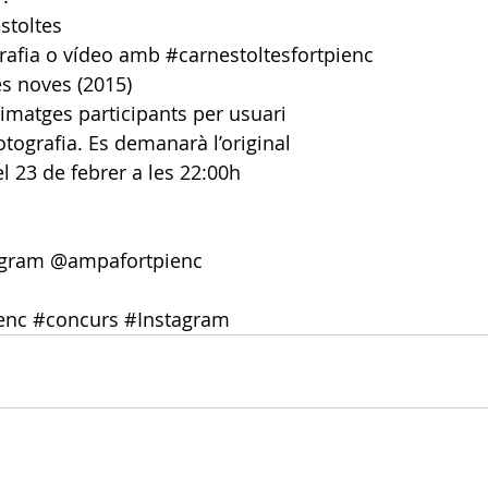
stoltes
grafia o vídeo amb 
#carnestoltesfortpienc
es noves (2015)
 imatges participants per usuari
fotografia. Es demanarà l’original
l 23 de febrer a les 22:00h
agram 
@ampafortpienc
enc
#concurs
#Instagram