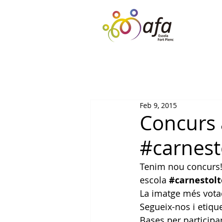
Feb 9, 2015
Concurs 
#carnest
Tenim nou concurs! O
escola 
#carnestolt
La imatge més votad
Segueix-nos i etiqu
Bases per participar