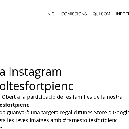
INICI
COMISSIONS
QUI SOM
INFOR
a Instagram
oltesfortpienc
bert a la participació de les famílies de la nostra 
esfortpienc
a guanyarà una targeta-regal d’Itunes Store o Google 
eta les teves imatges amb 
#carnestoltesfortpienc
: