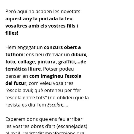
Però aquí no acaben les novetats: 
aquest any la portada la feu 
vosaltres amb els vostres fills i 
filles!
Hem engegat un 
concurs obert a 
tothom
: ens heu d’enviar un 
dibuix, 
foto, collage, pintura, graffiti,…de 
temàtica lliure
. Potser podeu 
pensar en 
com imagineu l’escola 
del futur
; com veieu vosaltres 
l’escola avui; què enteneu per “fer 
l’escola entre tots” (no oblideu que la 
revista es diu Fem 
Escola
);….
Esperem dons que ens feu arribar 
les vostres obres d’art (escanejades) 
al mail  
revista@ampafortpienc.org