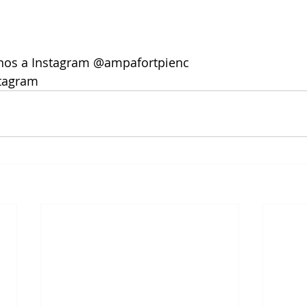
nos a Instagram 
@ampafortpienc
tagram