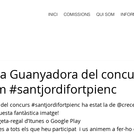
INICI
COMISSIONS
QUI SOM
INFOR
ia Guanyadora del concu
m #santjordifortpienc
 del concurs 
#santjordifortpienc
 ha estat la de 
@crec
esta fantàstica imatge!
geta-regal d’Itunes o Google Play
s a tots els que heu participat  i us animem a fer-ho 