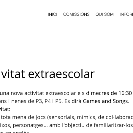
INICI
COMISSIONS
QUI SOM
INFOR
vitat extraescolar
na nova activitat extraescolar els 
dimecres de 16:30 
ens i nenes de P3, P4 i P5. Es dirà 
Games and Songs
.
itat:
n tota mena de jocs (sensorials, mímics, de col·labora
uixos, personatges… amb l'objectiu de familiaritzar-lo