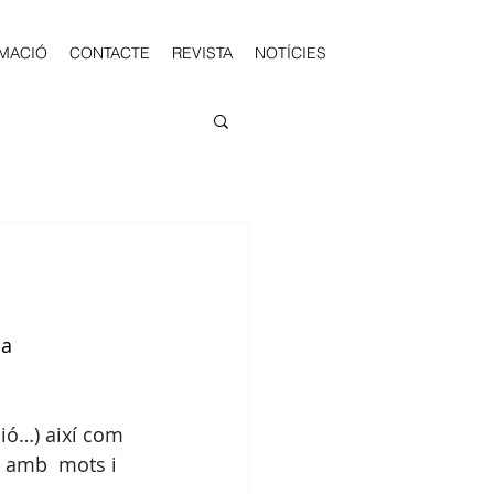
MACIÓ
CONTACTE
REVISTA
NOTÍCIES
a 
ció…) així com 
s amb  mots i 