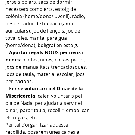
jerseis polars, sacs de dormir, 
necessers complerts, estoig de 
colònia (home/dona/juvenil), ràdio, 
despertador de butxaca (amb 
auriculars), joc de llençols, joc de 
tovalloles, manta, paraigua 
(home/dona), bolígraf en estoig.
–
 Aportar regals NOUS per nens i 
nenes
: pilotes, nines, cotxes petits, 
jocs de manualitats trencaclosques, 
jocs de taula, material escolar, jocs 
per nadons.
– 
Fer-se voluntari pel Dinar de la 
Misericòrdia
: calen voluntaris pel 
dia de Nadal per ajudar a servir el 
dinar, parar taula, recollir, embolicar 
els regals, etc.
Per tal d’organitzar aquesta 
recollida, posarem unes caixes a 