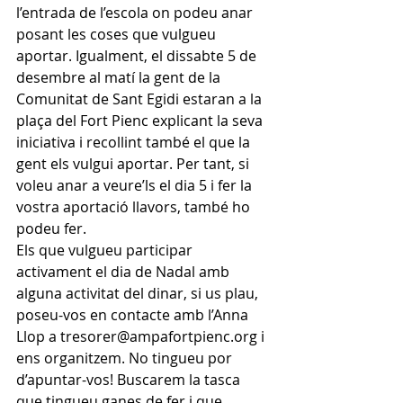
l’entrada de l’escola on podeu anar 
posant les coses que vulgueu 
aportar. Igualment, el dissabte 5 de 
desembre al matí la gent de la 
Comunitat de Sant Egidi estaran a la 
plaça del Fort Pienc explicant la seva 
iniciativa i recollint també el que la 
gent els vulgui aportar. Per tant, si 
voleu anar a veure’ls el dia 5 i fer la 
vostra aportació llavors, també ho 
podeu fer.
Els que vulgueu participar 
activament el dia de Nadal amb 
alguna activitat del dinar, si us plau, 
poseu-vos en contacte amb l’Anna 
Llop a tresorer@ampafortpienc.org i 
ens organitzem. No tingueu por 
d’apuntar-vos! Buscarem la tasca 
que tingueu ganes de fer i que 