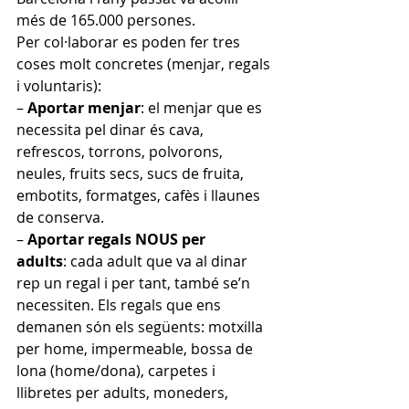
més de 165.000 persones.
Per col·laborar es poden fer tres 
coses molt concretes (menjar, regals 
i voluntaris):
– 
Aportar menjar
: el menjar que es 
necessita pel dinar és cava, 
refrescos, torrons, polvorons, 
neules, fruits secs, sucs de fruita, 
embotits, formatges, cafès i llaunes 
de conserva.
– 
Aportar regals NOUS per 
adults
: cada adult que va al dinar 
rep un regal i per tant, també se’n 
necessiten. Els regals que ens 
demanen són els següents: motxilla 
per home, impermeable, bossa de 
lona (home/dona), carpetes i 
llibretes per adults, moneders, 