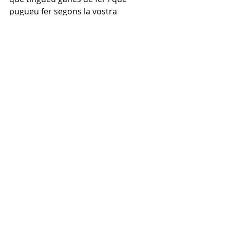
pugueu fer segons la vostra 
disponibilitat. Us animo a fer un petit 
voluntariat en família per tal 
d’acostar-nos tots a la realitat dels 
sense-sostre del nostre barri. 
Nosaltres quatres ens apuntarem a 
parar taula, per si això us anima! 😉
Ànims i tots a col-laborar!!!!
Moltes gràcies!
#voluntaris
Entrades recents
Mostra-ho tot