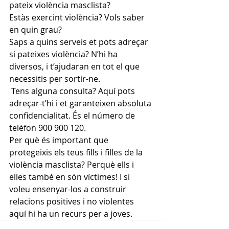
pateix
 violència masclista? 
Estàs exercint violència
? Vols saber 
en quin grau?  
Saps a 
quins serveis et pots adreç
ar
si pateixes violència? N’hi ha 
diversos, i 
t’ajudaran
 en tot
 el que 
necessitis per sortir-ne.  
 Tens alguna consulta? 
Aquí pots 
adreçar-t’hi i et garanteixen absoluta 
confidencialitat
. És el número de 
telèfon 900 900 120.  
Per què és important que 
protegeixis els teus fills i filles de la 
violència masclista? Perquè 
ells
 i 
elle
s
 també en són víctimes! I si 
voleu ensenyar-los a construir 
relacions positives i no violentes 
aquí hi ha 
un recurs per a joves
.