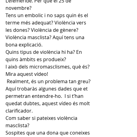
L’efemèride. Per què el 
25 de 
novembr
e
? 
Tens un embolic i no saps quin és el 
terme més adequat? Violència vers 
les dones? Violència de gènere? 
Violència masclista? 
Aquí tens una 
bona explicaci
ó
.  
Quins 
tipus de viol
ència
 hi ha? En 
quins àmbits es produeix?  
I això dels micromasclismes, què és? 
Mira aquest 
vídeo
! 
 Realment, és un problema tan greu? 
Aquí trobaràs 
algunes dade
s
 que et 
permetran entendre-ho.  I si t’han 
quedat dubtes, aquest 
víde
o
 és molt 
clarificador.   
Com saber 
si pateixes
 violència 
masclista?  
Sospites que 
una dona que coneixes 