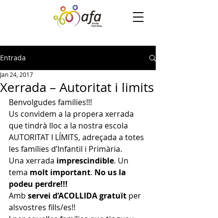
Entrada
Jan 24, 2017
Xerrada – Autoritat i limits
Benvolgudes famílies!!!
Us convidem a la propera xerrada 
que tindrà lloc a la nostra escola 
AUTORITAT I LÍMITS, adreçada a totes 
les famílies d’Infantil i Primària.
Una xerrada 
imprescindible
. Un 
tema 
molt important
. 
No us la 
podeu perdre!!!
Amb 
servei d’ACOLLIDA gratuït
 per 
alsvostres fills/es!!