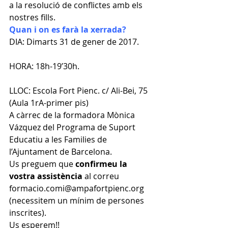
a la resolució de conflictes amb els 
nostres fills.
Quan i on es farà la xerrada?
DIA: Dimarts 31 de gener de 2017.
HORA: 18h-19’30h.
LLOC: Escola Fort Pienc. c/ Ali-Bei, 75 
(Aula 1rA-primer pis)
A càrrec de la formadora Mònica 
Vázquez del Programa de Suport 
Educatiu a les Families de 
l’Ajuntament de Barcelona.
Us preguem que 
confirmeu la 
vostra assistència 
al correu 
formacio.comi@ampafortpienc.org 
(necessitem un mínim de persones 
inscrites).
Us esperem!!